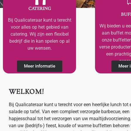
CATERING
BUF
Bij Qualicateraar kunt u terecht
Wij bieden u ee
voor alles op het gebied van
aan buffet mo
catering. Wij zijn een flexibel
onze buffetten
bedrijf die in kan spelen op al
verse producten
uw wensen.
een prachti
gepre
Meer informatie
Meer i
WELKOM!
Bij Qualicateraar kunt u terecht voor een heerlijke lunch to
salade op tafel. Van een compleet verzorgde barbecue, een 
hapjesschaal tot het verzorgen van uw maaltijdvoorziening
van uw (bedrijfs-) feest, koude of warme buffetten behoren 