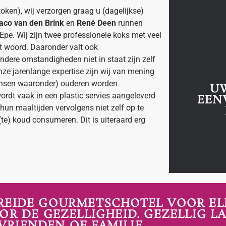
koken), wij verzorgen graag u (dagelijkse)
aco van den Brink
en
René Deen
runnen
n Epe. Wij zijn twee professionele koks met veel
et woord. Daaronder valt ook
dere omstandigheden niet in staat zijn zelf
nze jarenlange expertise zijn wij van mening
ensen waaronder) ouderen worden
U
ordt vaak in een plastic servies aangeleverd
EEN
hun maaltijden vervolgens niet zelf op te
e) koud consumeren. Dit is uiteraard erg
BREIDE GOURMETSCHOTEL VOOR ELK
R DE GEZELLIGHEID. GEZELLIG L
VRIENDEN OF FAMILIE.