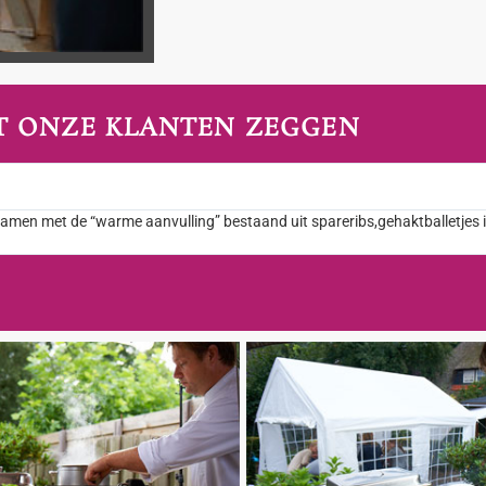
T ONZE KLANTEN ZEGGEN
 samen met de “warme aanvulling” bestaand uit spareribs,gehaktballetjes 