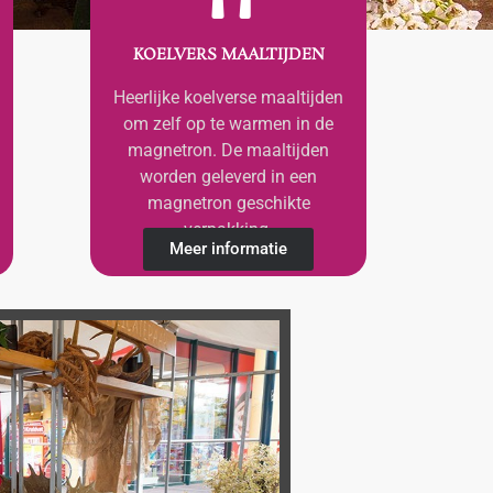
KOELVERS MAALTIJDEN
Heerlijke koelverse maaltijden
om zelf op te warmen in de
magnetron. De maaltijden
worden geleverd in een
magnetron geschikte
verpakking.
Meer informatie