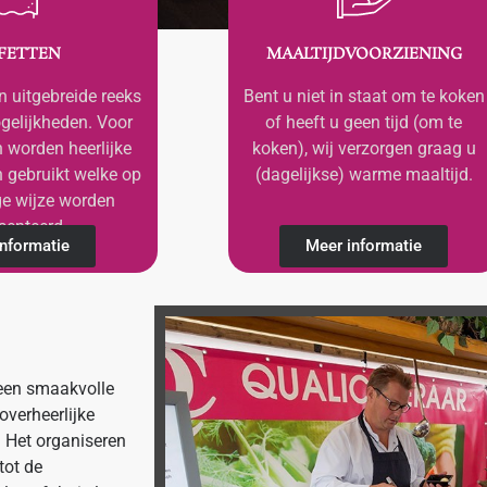
FETTEN
MAALTIJDVOORZIENING
n uitgebreide reeks
Bent u niet in staat om te koken
gelijkheden. Voor
of heeft u geen tijd (om te
 worden heerlijke
koken), wij verzorgen graag u
 gebruikt welke op
(dagelijkse) warme maaltijd.
ge wijze worden
senteerd.
nformatie
Meer informatie
t een smaakvolle
overheerlijke
. Het organiseren
tot de