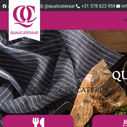
@qualicateraar
@qualicateraar
+31 578 623 959
in
H
Q
UW KEUZE IN CATERING, B