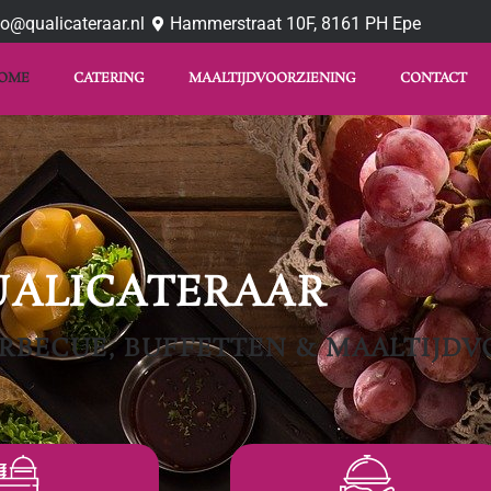
fo@qualicateraar.nl
Hammerstraat 10F, 8161 PH Epe
OME
CATERING
MAALTIJDVOORZIENING
CONTACT
UALICATERAAR
ARBECUE, BUFFETTEN & MAALTIJD