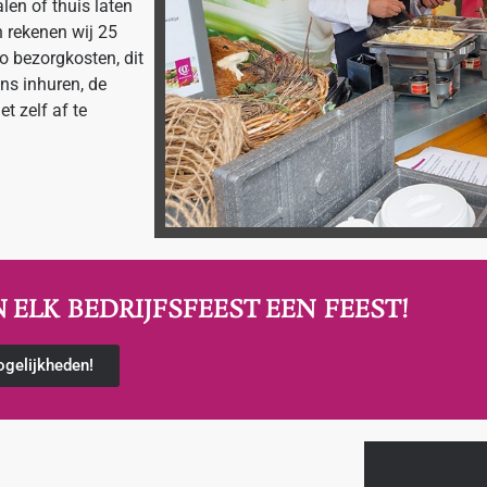
len of thuis laten
n rekenen wij 25
o bezorgkosten, dit
ns inhuren, de
t zelf af te
N
EEN FEEST!
ELKE VERJAARDAG
gelijkheden!