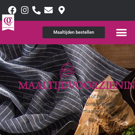
Maaltijden bestellen
MAALTIJDVOORZIENI
Bent u niet in staat om te koken of heeft u
geen tijd (om te koken), wij verzorgen graag
uw (dagelijkse) warme maaltijd