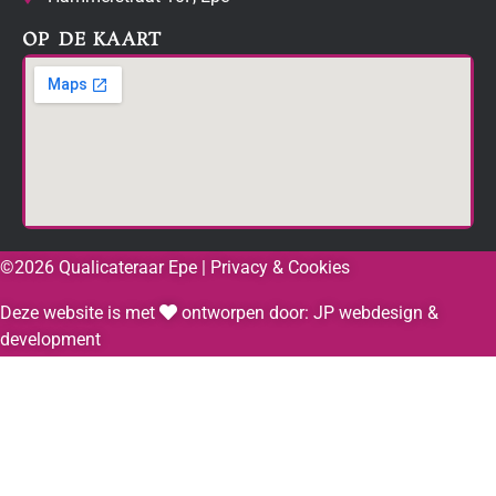
OP DE KAART
©
2026
Qualicateraar Epe |
Privacy & Cookies
Deze website is met
ontworpen door:
JP webdesign &
development